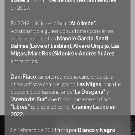
madera”
2014,
“Verbenas y fiestas menores”
en 2017.
En 2019 publica el álbum “
Al Alimón”,
versionando algunos de sus temas con varios
artistas, entre ellos
Manolo García, Santi
Balmes (Love of Lesbian), Álvaro Urquijo, Las
Migas, Marc Ros (Sidonie) y Andrés Suárez
entre otros.
Dani Flaco
también compone canciones para
otros artistas como el grupo
Las Migas
, para las
que compuso las canciones “
La Desgana”
y
“Arena del Sur”
que forma parte de su disco
“Libres”
que se alzó con el
Grammy Latino en
2022.
En Febrero de 2024 ficha por
Blanco y Negro