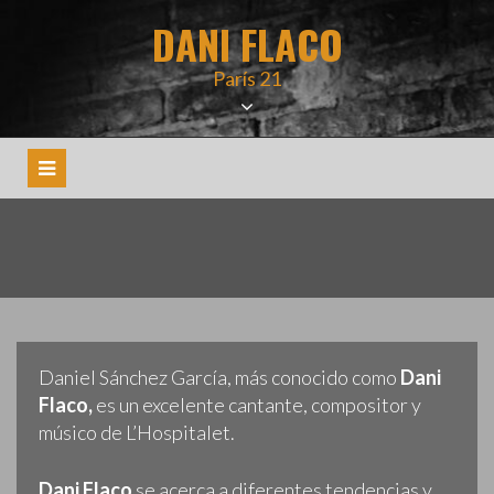
Skip
DANI FLACO
to
content
París 21
Daniel Sánchez García, más conocido como
Dani
Flaco,
es un excelente cantante, compositor y
músico de L’Hospitalet.
Dani Flaco
se acerca a diferentes tendencias y